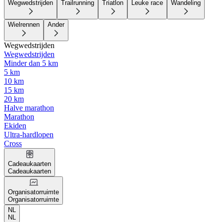
Wegwedstrijden
Trailrunning
Triatlon
Leuke race
Wandeling
Wielrennen
Ander
Wegwedstrijden
Wegwedstrijden
Minder dan 5 km
5 km
10 km
15 km
20 km
Halve marathon
Marathon
Ekiden
Ultra-hardlopen
Cross
Cadeaukaarten
Cadeaukaarten
Organisatorruimte
Organisatorruimte
NL
NL