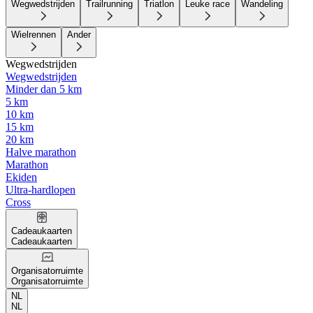
Wegwedstrijden
Trailrunning
Triatlon
Leuke race
Wandeling
Wielrennen
Ander
Wegwedstrijden
Wegwedstrijden
Minder dan 5 km
5 km
10 km
15 km
20 km
Halve marathon
Marathon
Ekiden
Ultra-hardlopen
Cross
Cadeaukaarten
Cadeaukaarten
Organisatorruimte
Organisatorruimte
NL
NL