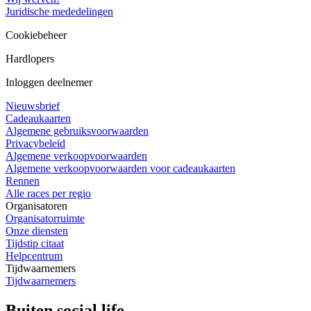
Juridische mededelingen
Cookiebeheer
Hardlopers
Inloggen deelnemer
Nieuwsbrief
Cadeaukaarten
Algemene gebruiksvoorwaarden
Privacybeleid
Algemene verkoopvoorwaarden
Algemene verkoopvoorwaarden voor cadeaukaarten
Rennen
Alle races per regio
Organisatoren
Organisatorruimte
Onze diensten
Tijdstip citaat
Helpcentrum
Tijdwaarnemers
Tijdwaarnemers
Buiten social life