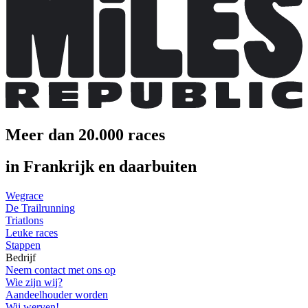
Meer dan 20.000 races
in Frankrijk en daarbuiten
Wegrace
De Trailrunning
Triatlons
Leuke races
Stappen
Bedrijf
Neem contact met ons op
Wie zijn wij?
Aandeelhouder worden
Wij werven!