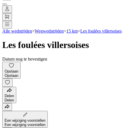
Alle wedstrijden
>
Wegwedstrijden
>
15 km
>
Les foulées villersoises
Les foulées villersoises
Datum nog te bevestigen
Opslaan
Opslaan
Delen
Delen
Een wijziging voorstellen
Een wijziging voorstellen