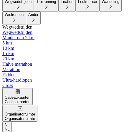
Wegwedstrijden
Trailrunning
Triatlon
Leuke race
Wandeling
Wielrennen
Ander
Wegwedstrijden
Wegwedstrijden
Minder dan 5 km
5 km
10 km
15 km
20 km
Halve marathon
Marathon
Ekiden
Ultra-hardlopen
Cross
Cadeaukaarten
Cadeaukaarten
Organisatorruimte
Organisatorruimte
NL
NL