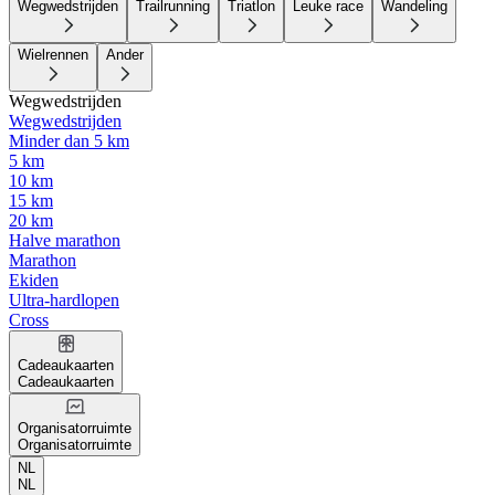
Wegwedstrijden
Trailrunning
Triatlon
Leuke race
Wandeling
Wielrennen
Ander
Wegwedstrijden
Wegwedstrijden
Minder dan 5 km
5 km
10 km
15 km
20 km
Halve marathon
Marathon
Ekiden
Ultra-hardlopen
Cross
Cadeaukaarten
Cadeaukaarten
Organisatorruimte
Organisatorruimte
NL
NL