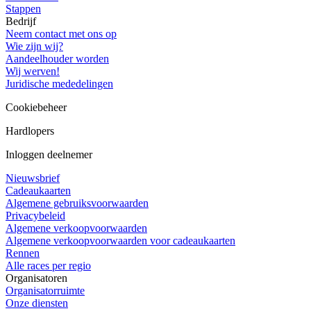
Stappen
Bedrijf
Neem contact met ons op
Wie zijn wij?
Aandeelhouder worden
Wij werven!
Juridische mededelingen
Cookiebeheer
Hardlopers
Inloggen deelnemer
Nieuwsbrief
Cadeaukaarten
Algemene gebruiksvoorwaarden
Privacybeleid
Algemene verkoopvoorwaarden
Algemene verkoopvoorwaarden voor cadeaukaarten
Rennen
Alle races per regio
Organisatoren
Organisatorruimte
Onze diensten