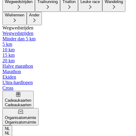
Wegwedstrijden
Trailrunning
Triatlon
Leuke race
Wandeling
Wielrennen
Ander
Wegwedstrijden
Wegwedstrijden
Minder dan 5 km
5 km
10 km
15 km
20 km
Halve marathon
Marathon
Ekiden
Ultra-hardlopen
Cross
Cadeaukaarten
Cadeaukaarten
Organisatorruimte
Organisatorruimte
NL
NL