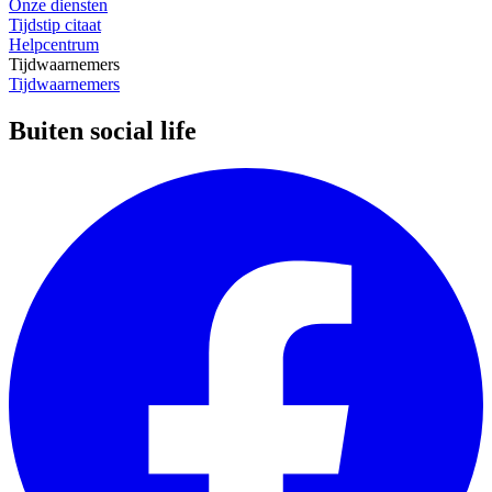
Onze diensten
Tijdstip citaat
Helpcentrum
Tijdwaarnemers
Tijdwaarnemers
Buiten social life