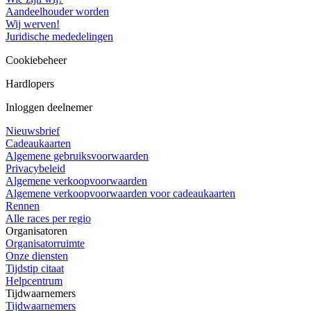
Aandeelhouder worden
Wij werven!
Juridische mededelingen
Cookiebeheer
Hardlopers
Inloggen deelnemer
Nieuwsbrief
Cadeaukaarten
Algemene gebruiksvoorwaarden
Privacybeleid
Algemene verkoopvoorwaarden
Algemene verkoopvoorwaarden voor cadeaukaarten
Rennen
Alle races per regio
Organisatoren
Organisatorruimte
Onze diensten
Tijdstip citaat
Helpcentrum
Tijdwaarnemers
Tijdwaarnemers