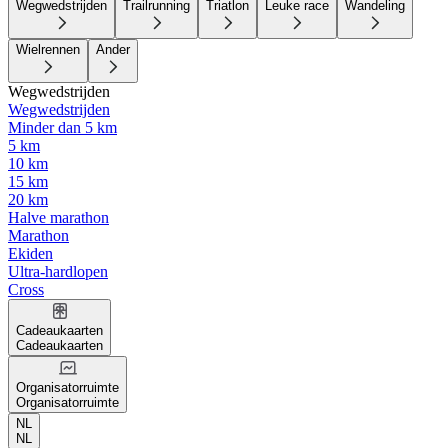
Wegwedstrijden
Trailrunning
Triatlon
Leuke race
Wandeling
Wielrennen
Ander
Wegwedstrijden
Wegwedstrijden
Minder dan 5 km
5 km
10 km
15 km
20 km
Halve marathon
Marathon
Ekiden
Ultra-hardlopen
Cross
Cadeaukaarten
Cadeaukaarten
Organisatorruimte
Organisatorruimte
NL
NL