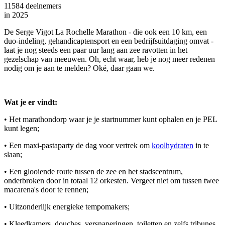
11584 deelnemers
in
2025
De Serge Vigot La Rochelle Marathon - die ook een 10 km, een
duo-indeling, gehandicaptensport en een bedrijfsuitdaging omvat -
laat je nog steeds een paar uur lang aan zee ravotten in het
gezelschap van meeuwen. Oh, echt waar, heb je nog meer redenen
nodig om je aan te melden? Oké, daar gaan we.
Wat je er vindt:
• Het marathondorp waar je je startnummer kunt ophalen en je PEL
kunt legen;
• Een maxi-pastaparty de dag voor vertrek om
koolhydraten
in te
slaan;
• Een glooiende route tussen de zee en het stadscentrum,
onderbroken door in totaal 12 orkesten. Vergeet niet om tussen twee
macarena's door te rennen;
• Uitzonderlijk energieke tempomakers;
• Kleedkamers, douches, versnaperingen, toiletten en zelfs tribunes