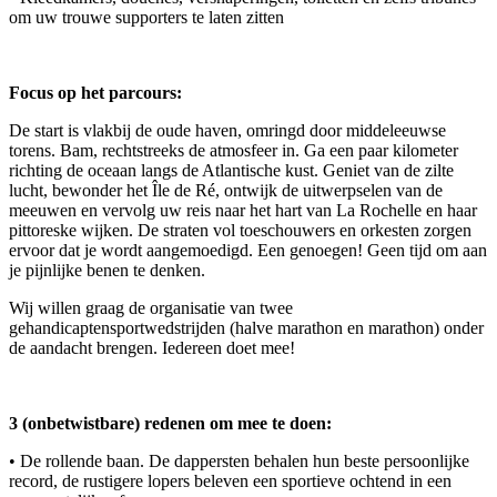
om uw trouwe supporters te laten zitten
Focus op het parcours:
De start is vlakbij de oude haven, omringd door middeleeuwse
torens. Bam, rechtstreeks de atmosfeer in. Ga een paar kilometer
richting de oceaan langs de Atlantische kust. Geniet van de zilte
lucht, bewonder het Île de Ré, ontwijk de uitwerpselen van de
meeuwen en vervolg uw reis naar het hart van La Rochelle en haar
pittoreske wijken. De straten vol toeschouwers en orkesten zorgen
ervoor dat je wordt aangemoedigd. Een genoegen! Geen tijd om aan
je pijnlijke benen te denken.
Wij willen graag de organisatie van twee
gehandicaptensportwedstrijden (halve marathon en marathon) onder
de aandacht brengen. Iedereen doet mee!
3 (onbetwistbare) redenen om mee te doen:
• De rollende baan. De dappersten behalen hun beste persoonlijke
record, de rustigere lopers beleven een sportieve ochtend in een