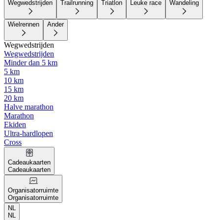
Wegwedstrijden
Trailrunning
Triatlon
Leuke race
Wandeling
Wielrennen
Ander
Wegwedstrijden
Wegwedstrijden
Minder dan 5 km
5 km
10 km
15 km
20 km
Halve marathon
Marathon
Ekiden
Ultra-hardlopen
Cross
Cadeaukaarten
Cadeaukaarten
Organisatorruimte
Organisatorruimte
NL
NL