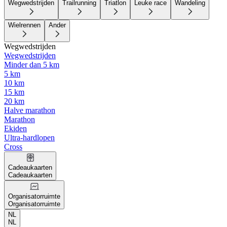
Wegwedstrijden
Trailrunning
Triatlon
Leuke race
Wandeling
Wielrennen
Ander
Wegwedstrijden
Wegwedstrijden
Minder dan 5 km
5 km
10 km
15 km
20 km
Halve marathon
Marathon
Ekiden
Ultra-hardlopen
Cross
Cadeaukaarten
Cadeaukaarten
Organisatorruimte
Organisatorruimte
NL
NL