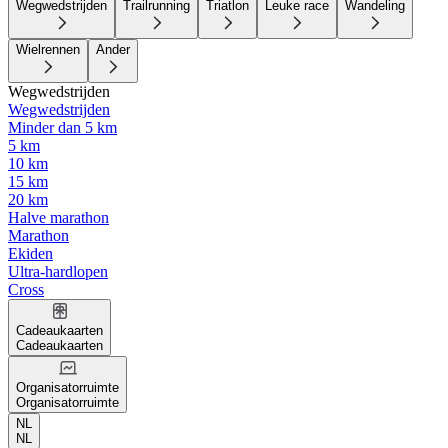
Wegwedstrijden
Trailrunning
Triatlon
Leuke race
Wandeling
Wielrennen
Ander
Wegwedstrijden
Wegwedstrijden
Minder dan 5 km
5 km
10 km
15 km
20 km
Halve marathon
Marathon
Ekiden
Ultra-hardlopen
Cross
Cadeaukaarten
Cadeaukaarten
Organisatorruimte
Organisatorruimte
NL
NL