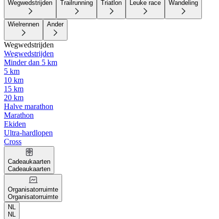
Wegwedstrijden
Trailrunning
Triatlon
Leuke race
Wandeling
Wielrennen
Ander
Wegwedstrijden
Wegwedstrijden
Minder dan 5 km
5 km
10 km
15 km
20 km
Halve marathon
Marathon
Ekiden
Ultra-hardlopen
Cross
Cadeaukaarten
Cadeaukaarten
Organisatorruimte
Organisatorruimte
NL
NL