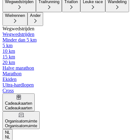
Wegwedstrijden
Trailrunning
Triatlon
Leuke race
Wandeling
Wielrennen
Ander
Wegwedstrijden
Wegwedstrijden
Minder dan 5 km
5 km
10 km
15 km
20 km
Halve marathon
Marathon
Ekiden
Ultra-hardlopen
Cross
Cadeaukaarten
Cadeaukaarten
Organisatorruimte
Organisatorruimte
NL
NL