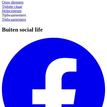
Onze diensten
Tijdstip citaat
Helpcentrum
Tijdwaarnemers
Tijdwaarnemers
Buiten social life