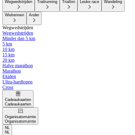
Wegwedstrijden
Trailrunning
Triatlon
Leuke race
Wandeling
Wielrennen
Ander
Wegwedstrijden
Wegwedstrijden
Minder dan 5 km
5 km
10 km
15 km
20 km
Halve marathon
Marathon
Ekiden
Ultra-hardlopen
Cross
Cadeaukaarten
Cadeaukaarten
Organisatorruimte
Organisatorruimte
NL
NL