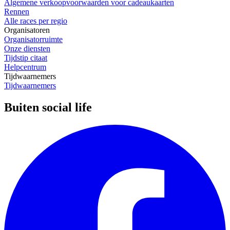
Algemene verkoopvoorwaarden voor cadeaukaarten
Rennen
Alle races per regio
Organisatoren
Organisatorruimte
Onze diensten
Tijdstip citaat
Helpcentrum
Tijdwaarnemers
Tijdwaarnemers
Buiten social life