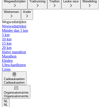
Wegwedstrijden
Trailrunning
Triatlon
Leuke race
Wandeling
Wielrennen
Ander
Wegwedstrijden
Wegwedstrijden
Minder dan 5 km
5 km
10 km
15 km
20 km
Halve marathon
Marathon
Ekiden
Ultra-hardlopen
Cross
Cadeaukaarten
Cadeaukaarten
Organisatorruimte
Organisatorruimte
NL
NL