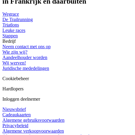
in Frankrijk en daarbuiten
Wegrace
De Trailrunning
Triatlons
Leuke races
Stappen
Bedrijf
Neem contact met ons op
Wie zijn wij?
Aandeelhouder worden
Wij werven!
Juridische mededelingen
Cookiebeheer
Hardlopers
Inloggen deelnemer
Nieuwsbrief
Cadeaukaarten
Algemene gebruiksvoorwaarden
Privacybeleid
Algemene verkoopvoorwaarden