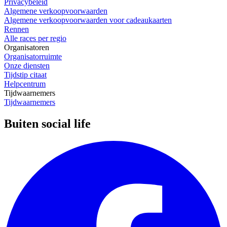
Privacybeleid
Algemene verkoopvoorwaarden
Algemene verkoopvoorwaarden voor cadeaukaarten
Rennen
Alle races per regio
Organisatoren
Organisatorruimte
Onze diensten
Tijdstip citaat
Helpcentrum
Tijdwaarnemers
Tijdwaarnemers
Buiten social life