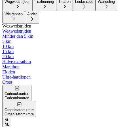
Wegwedstrijden
Trailrunning
Triatlon
Leuke race
Wandeling
Wielrennen
Ander
Wegwedstrijden
Wegwedstrijden
Minder dan 5 km
5 km
10 km
15 km
20 km
Halve marathon
Marathon
Ekiden
Ultra-hardlopen
Cross
Cadeaukaarten
Cadeaukaarten
Organisatorruimte
Organisatorruimte
NL
NL