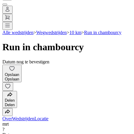
Alle wedstrijden
>
Wegwedstrijden
>
10 km
>
Run in chambourcy
Run in chambourcy
Datum nog te bevestigen
Opslaan
Opslaan
Delen
Delen
Over
Wedstrijden
Locatie
mrt
?