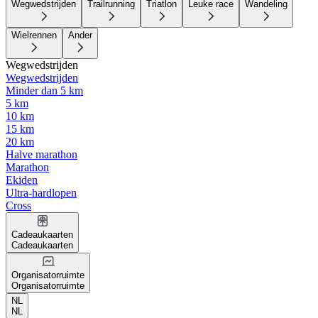
Wegwedstrijden
Trailrunning
Triatlon
Leuke race
Wandeling
Wielrennen
Ander
Wegwedstrijden
Wegwedstrijden
Minder dan 5 km
5 km
10 km
15 km
20 km
Halve marathon
Marathon
Ekiden
Ultra-hardlopen
Cross
Cadeaukaarten
Cadeaukaarten
Organisatorruimte
Organisatorruimte
NL
NL