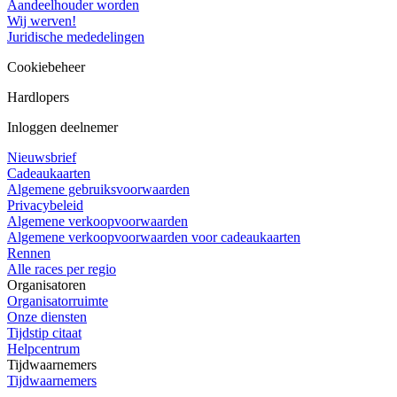
Aandeelhouder worden
Wij werven!
Juridische mededelingen
Cookiebeheer
Hardlopers
Inloggen deelnemer
Nieuwsbrief
Cadeaukaarten
Algemene gebruiksvoorwaarden
Privacybeleid
Algemene verkoopvoorwaarden
Algemene verkoopvoorwaarden voor cadeaukaarten
Rennen
Alle races per regio
Organisatoren
Organisatorruimte
Onze diensten
Tijdstip citaat
Helpcentrum
Tijdwaarnemers
Tijdwaarnemers