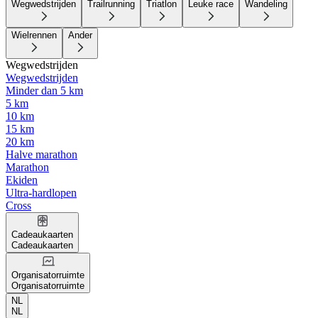
Wegwedstrijden
Trailrunning
Triatlon
Leuke race
Wandeling
Wielrennen
Ander
Wegwedstrijden
Wegwedstrijden
Minder dan 5 km
5 km
10 km
15 km
20 km
Halve marathon
Marathon
Ekiden
Ultra-hardlopen
Cross
Cadeaukaarten
Cadeaukaarten
Organisatorruimte
Organisatorruimte
NL
NL