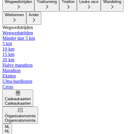
Wegwedstrijden
Trailrunning
Triatlon
Leuke race
Wandeling
Wielrennen
Ander
Wegwedstrijden
Wegwedstrijden
Minder dan 5 km
5 km
10 km
15 km
20 km
Halve marathon
Marathon
Ekiden
Ultra-hardlopen
Cross
Cadeaukaarten
Cadeaukaarten
Organisatorruimte
Organisatorruimte
NL
NL