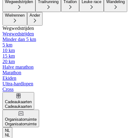
Wegwedstrijden
Trailrunning
Triatlon
Leuke race
Wandeling
Wielrennen
Ander
Wegwedstrijden
Wegwedstrijden
Minder dan 5 km
5 km
10 km
15 km
20 km
Halve marathon
Marathon
Ekiden
Ultra-hardlopen
Cross
Cadeaukaarten
Cadeaukaarten
Organisatorruimte
Organisatorruimte
NL
NL