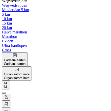
Wegwedstrijden
Wegwedstrijden
Minder dan 5 km
5 km
10 km
15 km
20 km
Halve marathon
Marathon
Ekiden
Ultra-hardlopen
Cross
Cadeaukaarten
Cadeaukaarten
Organisatorruimte
Organisatorruimte
NL
NL