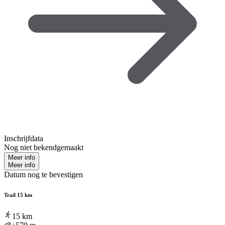
Inschrijfdata
Nog niet bekendgemaakt
Meer info
Meer info
Datum nog te bevestigen
Trail 15 km
15
km