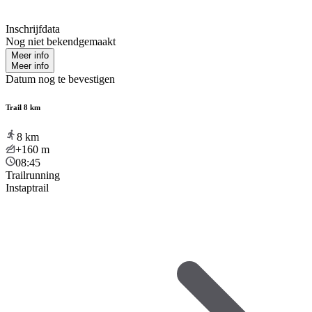
Inschrijfdata
Nog niet bekendgemaakt
Meer info
Meer info
Datum nog te bevestigen
Trail 8 km
8
km
+160
m
08:45
Trailrunning
Instaptrail