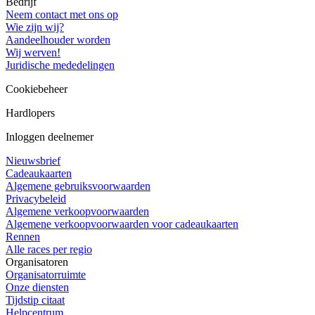
Bedrijf
Neem contact met ons op
Wie zijn wij?
Aandeelhouder worden
Wij werven!
Juridische mededelingen
Cookiebeheer
Hardlopers
Inloggen deelnemer
Nieuwsbrief
Cadeaukaarten
Algemene gebruiksvoorwaarden
Privacybeleid
Algemene verkoopvoorwaarden
Algemene verkoopvoorwaarden voor cadeaukaarten
Rennen
Alle races per regio
Organisatoren
Organisatorruimte
Onze diensten
Tijdstip citaat
Helpcentrum