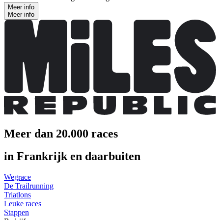
Meer info
Meer info
Meer dan 20.000 races
in Frankrijk en daarbuiten
Wegrace
De Trailrunning
Triatlons
Leuke races
Stappen