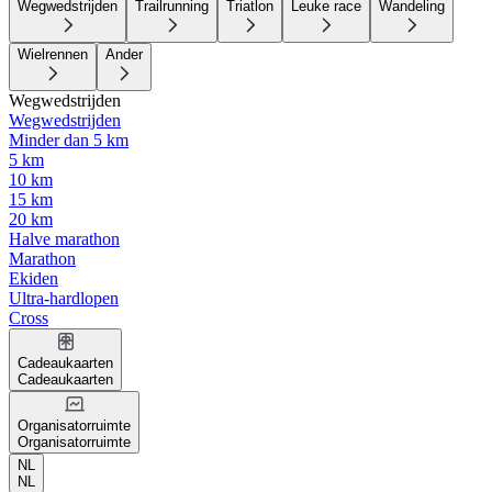
Wegwedstrijden
Trailrunning
Triatlon
Leuke race
Wandeling
Wielrennen
Ander
Wegwedstrijden
Wegwedstrijden
Minder dan 5 km
5 km
10 km
15 km
20 km
Halve marathon
Marathon
Ekiden
Ultra-hardlopen
Cross
Cadeaukaarten
Cadeaukaarten
Organisatorruimte
Organisatorruimte
NL
NL