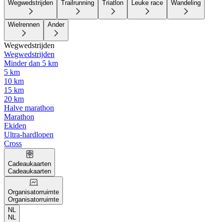
Wegwedstrijden
Trailrunning
Triatlon
Leuke race
Wandeling
Wielrennen
Ander
Wegwedstrijden
Wegwedstrijden
Minder dan 5 km
5 km
10 km
15 km
20 km
Halve marathon
Marathon
Ekiden
Ultra-hardlopen
Cross
Cadeaukaarten
Cadeaukaarten
Organisatorruimte
Organisatorruimte
NL
NL