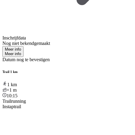
Inschrijfdata
Nog niet bekendgemaakt
Meer info
Meer info
Datum nog te bevestigen
Trail 1 km
1
km
+1
m
10:15
Trailrunning
Instaptrail