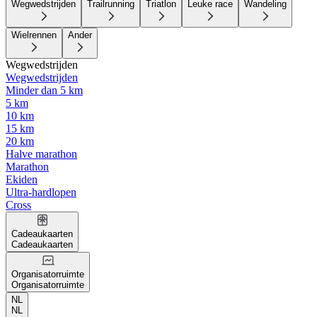
Wegwedstrijden
Trailrunning
Triatlon
Leuke race
Wandeling
Wielrennen
Ander
Wegwedstrijden
Wegwedstrijden
Minder dan 5 km
5 km
10 km
15 km
20 km
Halve marathon
Marathon
Ekiden
Ultra-hardlopen
Cross
Cadeaukaarten
Cadeaukaarten
Organisatorruimte
Organisatorruimte
NL
NL