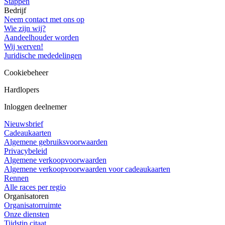
Stappen
Bedrijf
Neem contact met ons op
Wie zijn wij?
Aandeelhouder worden
Wij werven!
Juridische mededelingen
Cookiebeheer
Hardlopers
Inloggen deelnemer
Nieuwsbrief
Cadeaukaarten
Algemene gebruiksvoorwaarden
Privacybeleid
Algemene verkoopvoorwaarden
Algemene verkoopvoorwaarden voor cadeaukaarten
Rennen
Alle races per regio
Organisatoren
Organisatorruimte
Onze diensten
Tijdstip citaat