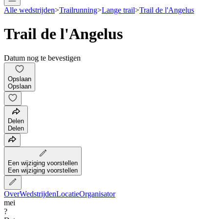
Alle wedstrijden
>
Trailrunning
>
Lange trail
>
Trail de l'Angelus
Trail de l'Angelus
Datum nog te bevestigen
Opslaan
Opslaan
Delen
Delen
Een wijziging voorstellen
Een wijziging voorstellen
Over
Wedstrijden
Locatie
Organisator
mei
?