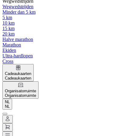
Wegwedstrijden
Wegwedstrijden
Minder dan 5 km
5 km
10 km
15 km
20 km
Halve marathon
Marathon
Ekiden
Ultra-hardlopen
Cross
Cadeaukaarten
Cadeaukaarten
Organisatorruimte
Organisatorruimte
NL
NL