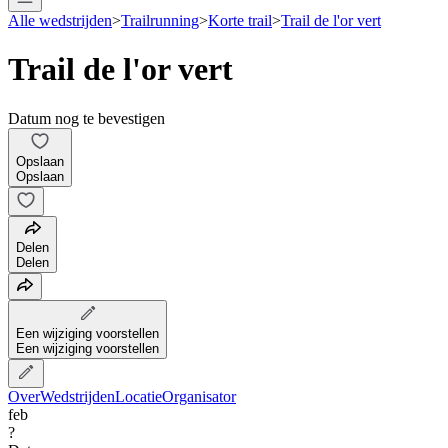
Alle wedstrijden
>
Trailrunning
>
Korte trail
>
Trail de l'or vert
Trail de l'or vert
Datum nog te bevestigen
Opslaan
Opslaan
Delen
Delen
Een wijziging voorstellen
Een wijziging voorstellen
Over
Wedstrijden
Locatie
Organisator
feb
?