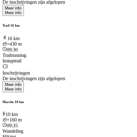
De inschrijvingen zijn afgelopen
Meer info
Meer info
Trail 16 km
16
km
+430
m
09:30
Trailrunning
Instaptrail
Inschrijvingen
De inschrijvingen zijn afgelopen
Meer info
Meer info
Marche 10 km
10
km
+160
m
09:35
Wandeling
Hiking