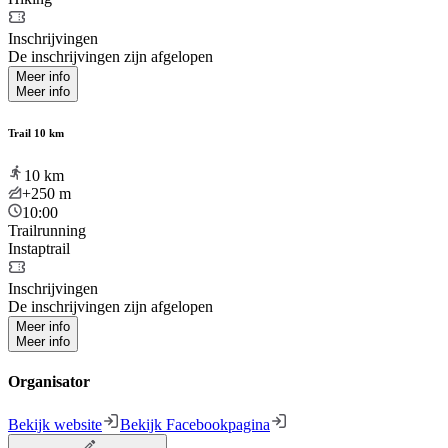
Inschrijvingen
De inschrijvingen zijn afgelopen
Meer info
Meer info
Trail 10 km
10
km
+250
m
10:00
Trailrunning
Instaptrail
Inschrijvingen
De inschrijvingen zijn afgelopen
Meer info
Meer info
Organisator
Bekijk website
Bekijk Facebookpagina