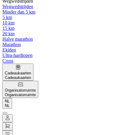
Wegwedstrijden
Wegwedstrijden
Minder dan 5 km
5 km
10 km
15 km
20 km
Halve marathon
Marathon
Ekiden
Ultra-hardlopen
Cross
Cadeaukaarten
Cadeaukaarten
Organisatorruimte
Organisatorruimte
NL
NL