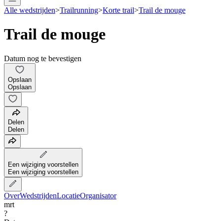
Alle wedstrijden
>
Trailrunning
>
Korte trail
>
Trail de mouge
Trail de mouge
Datum nog te bevestigen
Opslaan
Opslaan
Delen
Delen
Een wijziging voorstellen
Een wijziging voorstellen
Over
Wedstrijden
Locatie
Organisator
mrt
?