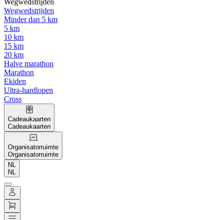
Wegwedstrijden
Wegwedstrijden
Minder dan 5 km
5 km
10 km
15 km
20 km
Halve marathon
Marathon
Ekiden
Ultra-hardlopen
Cross
Cadeaukaarten
Cadeaukaarten
Organisatorruimte
Organisatorruimte
NL
NL