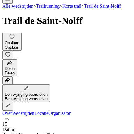
Alle wedstrijden
>
Trailrunning
>
Korte trail
>
Trail de Saint-Nolff
Trail de Saint-Nolff
Opslaan
Opslaan
Delen
Delen
Een wijziging voorstellen
Een wijziging voorstellen
Over
Wedstrijden
Locatie
Organisator
nov
15
Datum