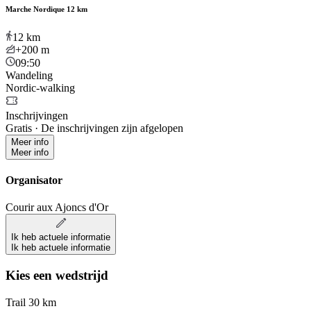
Marche Nordique 12 km
12
km
+200
m
09:50
Wandeling
Nordic-walking
Inschrijvingen
Gratis
·
De inschrijvingen zijn afgelopen
Meer info
Meer info
Organisator
Courir aux Ajoncs d'Or
Ik heb actuele informatie
Ik heb actuele informatie
Kies een wedstrijd
Trail 30 km