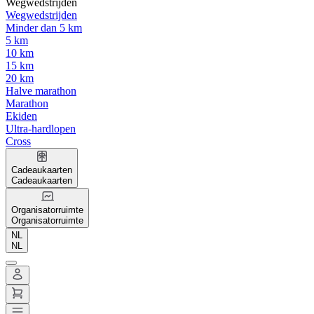
Wegwedstrijden
Wegwedstrijden
Minder dan 5 km
5 km
10 km
15 km
20 km
Halve marathon
Marathon
Ekiden
Ultra-hardlopen
Cross
Cadeaukaarten
Cadeaukaarten
Organisatorruimte
Organisatorruimte
NL
NL