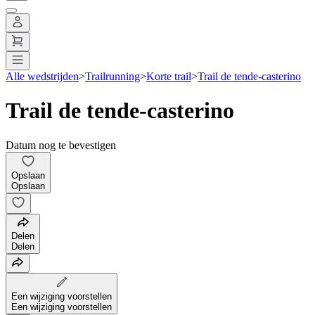
Alle wedstrijden
>
Trailrunning
>
Korte trail
>
Trail de tende-casterino
Trail de tende-casterino
Datum nog te bevestigen
Opslaan
Opslaan
Delen
Delen
Een wijziging voorstellen
Een wijziging voorstellen