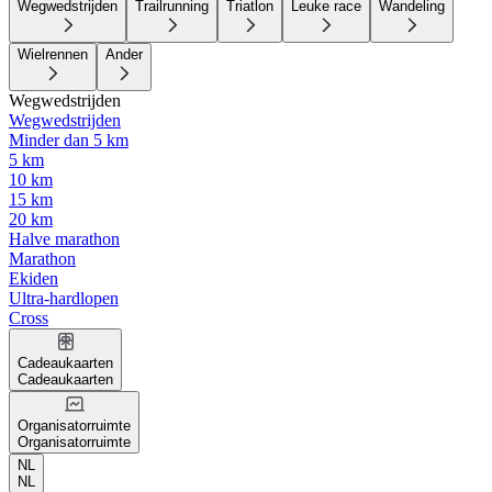
Wegwedstrijden
Trailrunning
Triatlon
Leuke race
Wandeling
Wielrennen
Ander
Wegwedstrijden
Wegwedstrijden
Minder dan 5 km
5 km
10 km
15 km
20 km
Halve marathon
Marathon
Ekiden
Ultra-hardlopen
Cross
Cadeaukaarten
Cadeaukaarten
Organisatorruimte
Organisatorruimte
NL
NL