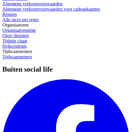
Algemene verkoopvoorwaarden
Algemene verkoopvoorwaarden voor cadeaukaarten
Rennen
Alle races per regio
Organisatoren
Organisatorruimte
Onze diensten
Tijdstip citaat
Helpcentrum
Tijdwaarnemers
Tijdwaarnemers
Buiten social life