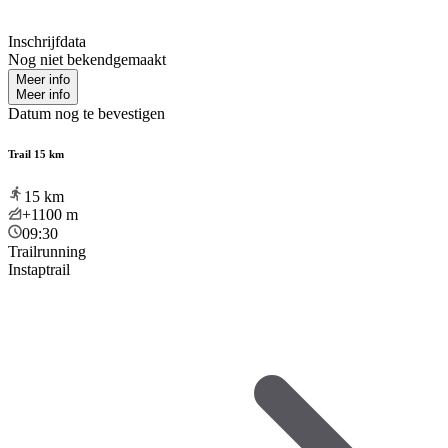
Inschrijfdata
Nog niet bekendgemaakt
Meer info
Meer info
Datum nog te bevestigen
Trail 15 km
15
km
+1100
m
09:30
Trailrunning
Instaptrail