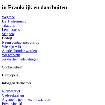
in Frankrijk en daarbuiten
Wegrace
De Trailrunning
Triatlons
Leuke races
Stappen
Bedrijf
Neem contact met ons op
Wie zijn wij?
Aandeelhouder worden
Wij werven!
Juridische mededelingen
Cookiebeheer
Hardlopers
Inloggen deelnemer
Nieuwsbrief
Cadeaukaarten
Algemene gebruiksvoorwaarden
Privacybeleid