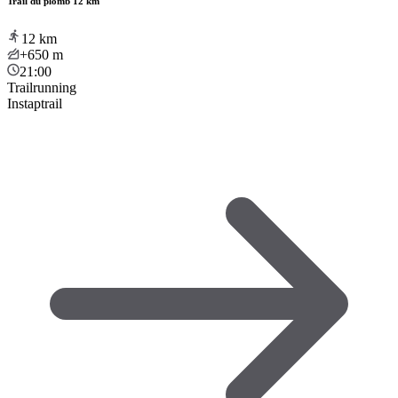
Trail du plomb 12 km
12
km
+650
m
21:00
Trailrunning
Instaptrail