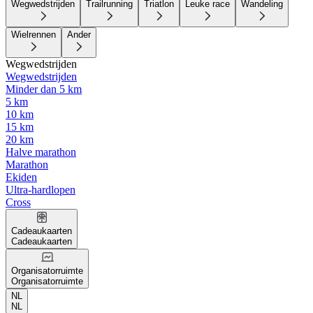
Wegwedstrijden
Trailrunning
Triatlon
Leuke race
Wandeling
Wielrennen
Ander
Wegwedstrijden
Wegwedstrijden
Minder dan 5 km
5 km
10 km
15 km
20 km
Halve marathon
Marathon
Ekiden
Ultra-hardlopen
Cross
Cadeaukaarten
Cadeaukaarten
Organisatorruimte
Organisatorruimte
NL
NL