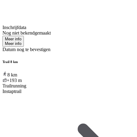
Inschrijfdata
Nog niet bekendgemaakt
Meer info
Meer info
Datum nog te bevestigen
Trail 8 km
8
km
+193
m
Trailrunning
Instaptrail