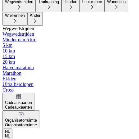
Wegwedstrijden
Trailrunning
Triatlon
Leuke race
Wandeling
Wielrennen
Ander
Wegwedstrijden
Wegwedstrijden
Minder dan 5 km
5 km
10 km
15 km
20 km
Halve marathon
Marathon
Ekiden
Ultra-hardlopen
Cross
Cadeaukaarten
Cadeaukaarten
Organisatorruimte
Organisatorruimte
NL
NL