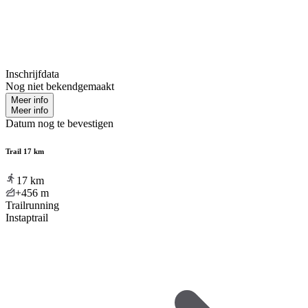
Inschrijfdata
Nog niet bekendgemaakt
Meer info
Meer info
Datum nog te bevestigen
Trail 17 km
17
km
+456
m
Trailrunning
Instaptrail