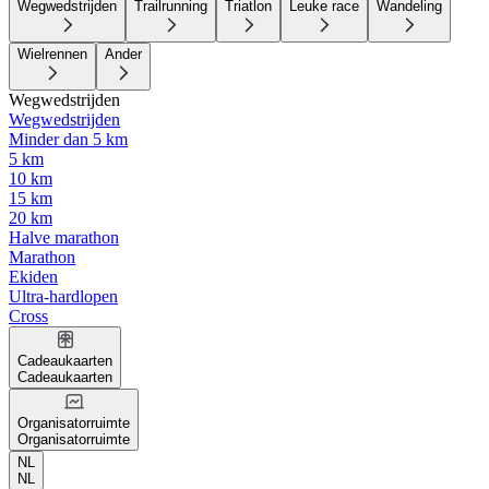
Wegwedstrijden
Trailrunning
Triatlon
Leuke race
Wandeling
Wielrennen
Ander
Wegwedstrijden
Wegwedstrijden
Minder dan 5 km
5 km
10 km
15 km
20 km
Halve marathon
Marathon
Ekiden
Ultra-hardlopen
Cross
Cadeaukaarten
Cadeaukaarten
Organisatorruimte
Organisatorruimte
NL
NL