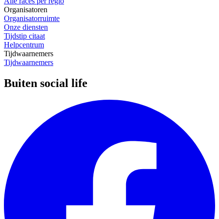
Alle races per regio
Organisatoren
Organisatorruimte
Onze diensten
Tijdstip citaat
Helpcentrum
Tijdwaarnemers
Tijdwaarnemers
Buiten social life