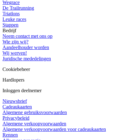
Wegrace
De Trailrunning
Triatlons
Leuke races
Stappen
Bedrijf
Neem contact met ons op
Wie zijn wij?
Aandeelhouder worden
Wij werven!
Juridische mededelingen
Cookiebeheer
Hardlopers
Inloggen deelnemer
Nieuwsbrief
Cadeaukaarten
Algemene gebruiksvoorwaarden
Privacybeleid
Algemene verkoopvoorwaarden
Algemene verkoopvoorwaarden voor cadeaukaarten
Rennen