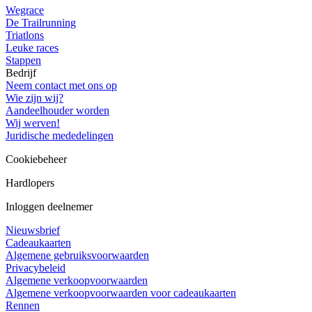
Wegrace
De Trailrunning
Triatlons
Leuke races
Stappen
Bedrijf
Neem contact met ons op
Wie zijn wij?
Aandeelhouder worden
Wij werven!
Juridische mededelingen
Cookiebeheer
Hardlopers
Inloggen deelnemer
Nieuwsbrief
Cadeaukaarten
Algemene gebruiksvoorwaarden
Privacybeleid
Algemene verkoopvoorwaarden
Algemene verkoopvoorwaarden voor cadeaukaarten
Rennen