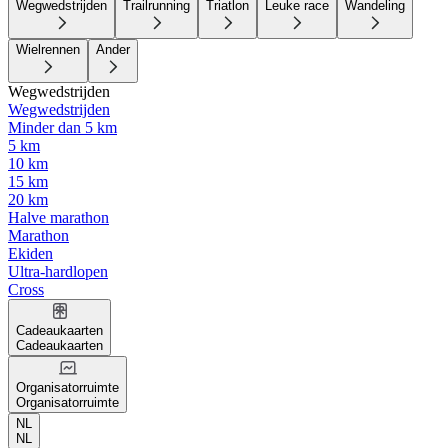
Wegwedstrijden
Trailrunning
Triatlon
Leuke race
Wandeling
Wielrennen
Ander
Wegwedstrijden
Wegwedstrijden
Minder dan 5 km
5 km
10 km
15 km
20 km
Halve marathon
Marathon
Ekiden
Ultra-hardlopen
Cross
Cadeaukaarten
Cadeaukaarten
Organisatorruimte
Organisatorruimte
NL
NL