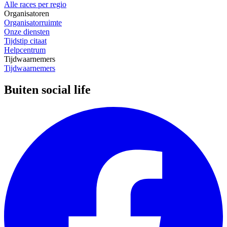
Alle races per regio
Organisatoren
Organisatorruimte
Onze diensten
Tijdstip citaat
Helpcentrum
Tijdwaarnemers
Tijdwaarnemers
Buiten social life