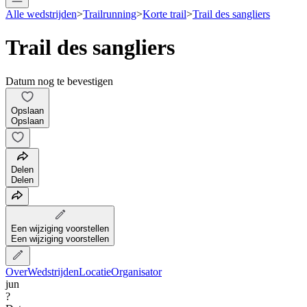
Alle wedstrijden
>
Trailrunning
>
Korte trail
>
Trail des sangliers
Trail des sangliers
Datum nog te bevestigen
Opslaan
Opslaan
Delen
Delen
Een wijziging voorstellen
Een wijziging voorstellen
Over
Wedstrijden
Locatie
Organisator
jun
?