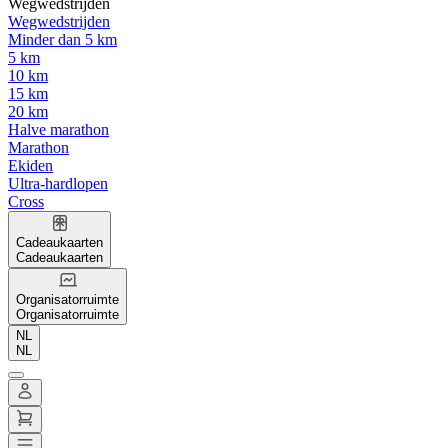
Wegwedstrijden
Wegwedstrijden
Minder dan 5 km
5 km
10 km
15 km
20 km
Halve marathon
Marathon
Ekiden
Ultra-hardlopen
Cross
Cadeaukaarten
Cadeaukaarten
Organisatorruimte
Organisatorruimte
NL
NL