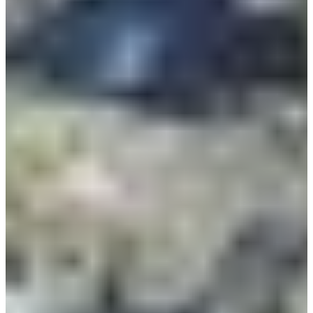
Inschrijfdata
Nog niet bekendgemaakt
Meer info
Meer info
Datum nog te bevestigen