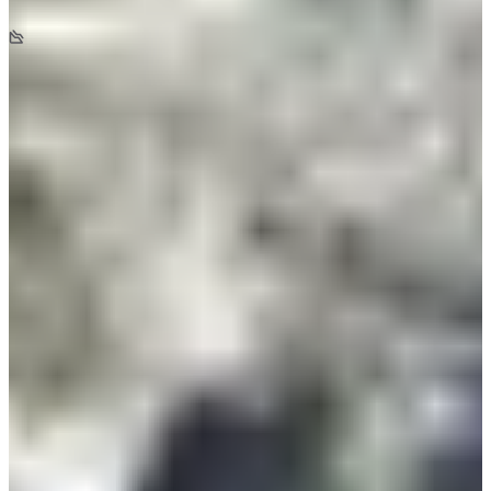
+1650
m
-1650
m
08:30
Trailrunning
Korte trail