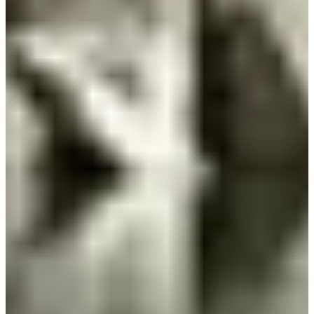
Chronometer
Perf Event
Bekijk website
Kies een wedstrijd
Course nature 10 km
Datum nog te bevestigen
Meer info