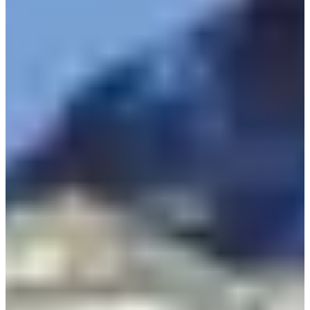
Inschrijfdata
Nog niet bekendgemaakt
Meer info
Meer info
Datum nog te bevestigen
Trail 25 km
25
km