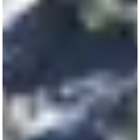
Inschrijfdata
Nog niet bekendgemaakt
Meer info
Meer info
Datum nog te bevestigen
Marche Nordique - 10 km
10
km
+450
m
-450
m
08:30
Wandeling
Nordic-walking