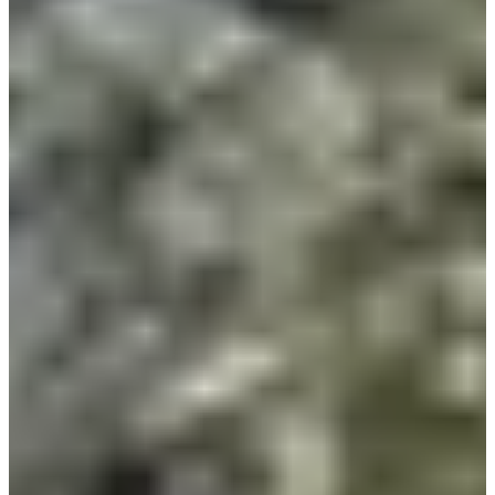
Inschrijfdata
Nog niet bekendgemaakt
Meer info
Meer info
Sponsors en partners