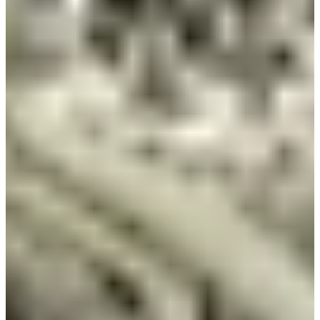
Club Athlétisme Pontcharra LaRochette
Bekijk website
Voorgestelde routes
10 km – ontdekking
: toegankelijke lus rond Prapoutel, ideaal
om te beginnen, met alpiene paden en panorama's.
18 km – gemiddeld
: technische route die Prapoutel met Pipay
verbindt voor een terugkeer naar het station, met aanhoudende
klimmen.
25 km – gevorderd
: veeleisende route door bergkammen en
valleien, waarmee je beide hellingen tussen Prapoutel, Pipay
en le Pleynet kunt verkennen.
Geest van het evenement
Wedloop op hoogte in Prapoutel, in Isère, met zuivere lucht,
alpiene landschappen en sportieve onderdompeling in het hart
van het Belledonne-massief.
Slogan
De energie van de toppen, de kracht van de paden, de roep van de
hoogte: de Trail des 7 Laux wacht op je om je grenzen te verleggen
in het hart van Belledonne.