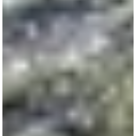
Initiation - Marche Nordique
2
km
09:00
Wandeling
Nordic-walking