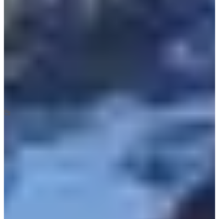
Inschrijfdata
Nog niet bekendgemaakt
Meer info
Meer info
Datum nog te bevestigen
Trail 18 km
18
km
+1050
m
-1050
m
08:40
Trailrunning
Instaptrail