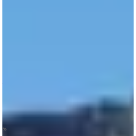
Om de lijst met geregistreerden te bekijken,
klik hier
! 👈
Resultaten:
2024
(322 finishers)
Wedstrijden
Alle
Trail
Marche
juli 2027
Datum nog te bevestigen
Course nature 10 km
10
km
+450
m
-450
m
08:50