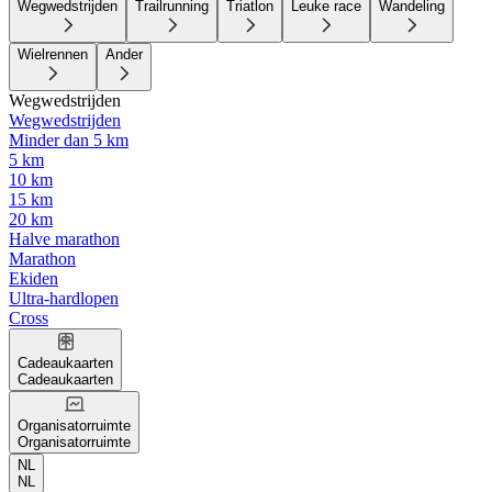
Wegwedstrijden
Trailrunning
Triatlon
Leuke race
Wandeling
Wielrennen
Ander
Wegwedstrijden
Wegwedstrijden
Minder dan 5 km
5 km
10 km
15 km
20 km
Halve marathon
Marathon
Ekiden
Ultra-hardlopen
Cross
Cadeaukaarten
Cadeaukaarten
Organisatorruimte
Organisatorruimte
NL
NL