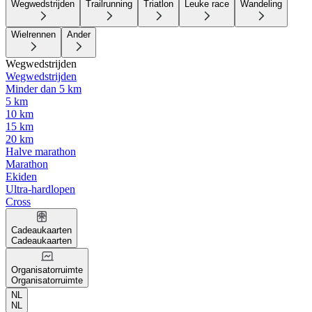
Wegwedstrijden
Trailrunning
Triatlon
Leuke race
Wandeling
Wielrennen
Ander
Wegwedstrijden
Wegwedstrijden
Minder dan 5 km
5 km
10 km
15 km
20 km
Halve marathon
Marathon
Ekiden
Ultra-hardlopen
Cross
Cadeaukaarten
Cadeaukaarten
Organisatorruimte
Organisatorruimte
NL
NL