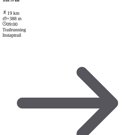
Trail 19 km
19
km
+388
m
09:00
Trailrunning
Instaptrail