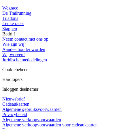
Wegrace
De Trailrunning
Triatlons
Leuke races
Stappen
Bedrijf
Neem contact met ons op
Wie zijn wij?
Aandeelhouder worden
Wij werven!
Juridische mededelingen
Cookiebeheer
Hardlopers
Inloggen deelnemer
Nieuwsbrief
Cadeaukaarten
Algemene gebruiksvoorwaarden
Privacybeleid
Algemene verkoopvoorwaarden
Algemene verkoopvoorwaarden voor cadeaukaarten