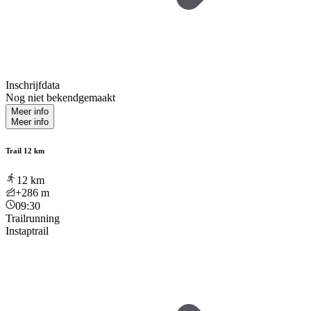
Inschrijfdata
Nog niet bekendgemaakt
Meer info
Meer info
Trail 12 km
12
km
+286
m
09:30
Trailrunning
Instaptrail