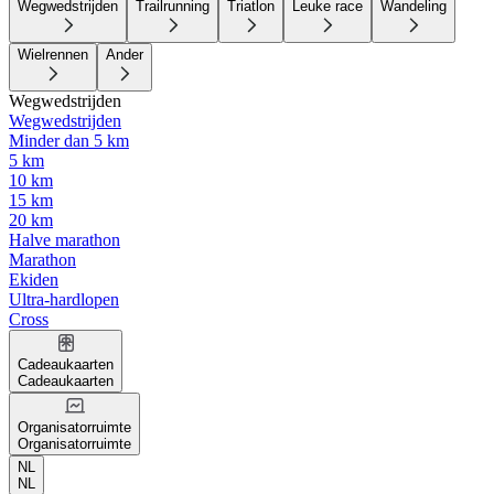
Wegwedstrijden
Trailrunning
Triatlon
Leuke race
Wandeling
Wielrennen
Ander
Wegwedstrijden
Wegwedstrijden
Minder dan 5 km
5 km
10 km
15 km
20 km
Halve marathon
Marathon
Ekiden
Ultra-hardlopen
Cross
Cadeaukaarten
Cadeaukaarten
Organisatorruimte
Organisatorruimte
NL
NL