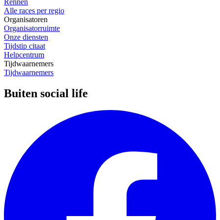
Rennen
Alle races per regio
Organisatoren
Organisatorruimte
Onze diensten
Tijdstip citaat
Helpcentrum
Tijdwaarnemers
Tijdwaarnemers
Buiten social life