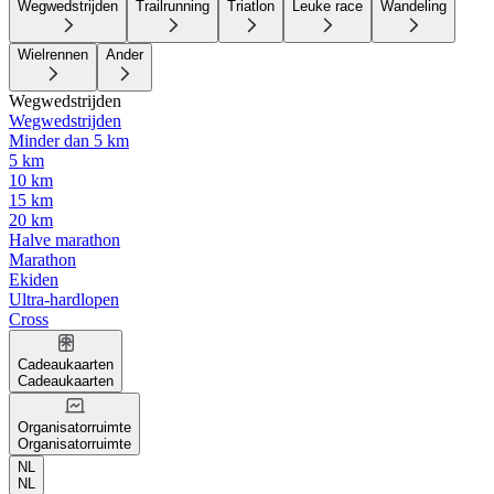
Wegwedstrijden
Trailrunning
Triatlon
Leuke race
Wandeling
Wielrennen
Ander
Wegwedstrijden
Wegwedstrijden
Minder dan 5 km
5 km
10 km
15 km
20 km
Halve marathon
Marathon
Ekiden
Ultra-hardlopen
Cross
Cadeaukaarten
Cadeaukaarten
Organisatorruimte
Organisatorruimte
NL
NL