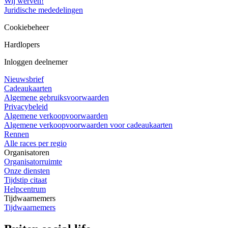
Wij werven!
Juridische mededelingen
Cookiebeheer
Hardlopers
Inloggen deelnemer
Nieuwsbrief
Cadeaukaarten
Algemene gebruiksvoorwaarden
Privacybeleid
Algemene verkoopvoorwaarden
Algemene verkoopvoorwaarden voor cadeaukaarten
Rennen
Alle races per regio
Organisatoren
Organisatorruimte
Onze diensten
Tijdstip citaat
Helpcentrum
Tijdwaarnemers
Tijdwaarnemers