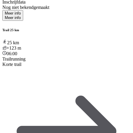
Inschrijfdata
Nog niet bekendgemaakt
Meer info
Meer info
Trail 25 km
25
km
+123
m
06:00
Trailrunning
Korte trail