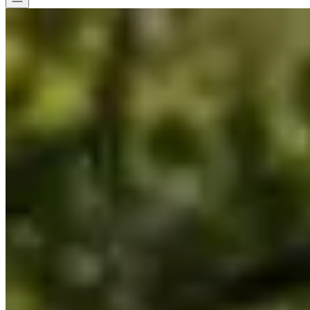
Alle wedstrijden
>
Trailrunning
>
Korte trail
>
Traversée des Abimes
Traversée des Abimes
Datum nog te bevestigen
Opslaan
Opslaan
Delen
Delen
Bekijk alle foto's
Bekijk alle foto's
1 / 6
Over
Wedstrijden
Locatie
Organisator
Chronometer
mei
?
Datum
Mei 2027