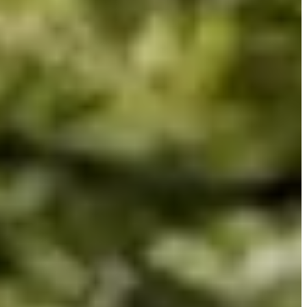
erweg komt u langs verschillende steden in de regio (Elzange,
oren u ook mee door de bospaden van Koenisgmacker. Een lust voor
ten van de sfeer onder de andere hardlopers en wandelaars. Geloof