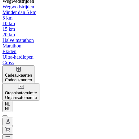
Wegwedstrijden
Wegwedstrijden
Minder dan 5 km
5 km
10 km
15 km
20 km
Halve marathon
Marathon
Ekiden
Ultra-hardlopen
Cross
Cadeaukaarten
Cadeaukaarten
Organisatorruimte
Organisatorruimte
NL
NL