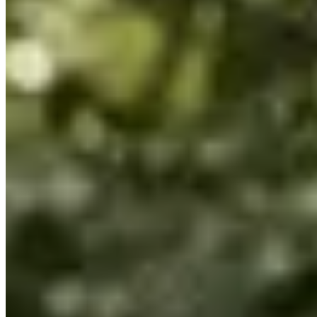
ons, het is de moeite waard om nog even te blijven hangen voordat je 
3 (super)redenen om mee te doen:
De sfeer en het goede humeur van de mensen daar, zowel vrijwill
Natuurpaden met precies genoeg hoogteverschillen om je benen 
Ontdek de mooie regio Grand-Est en de onuitspreekbare, maar c
Wedstrijden
Alle
Trail
Autre
mei 2027
Datum nog te bevestigen
TRAIL 25 km
25
km
+700
m
17:15