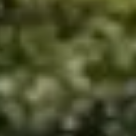
terug naar huis gaat.
igers als hardlopers. Eerlijk gezegd is het een echte oppepper;
op te warmen zonder dat je helemaal plat op de grond ligt;
harmante dorpsnamen die de regio rijk is (oeps).