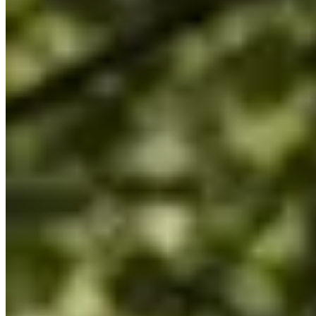
Datum nog te bevestigen
Plaats
Elzange
57 - Moselle
We hebben een zeldzaam juweeltje voor u gevonden! Een parcours dat 
Wat u er kunt vinden:
Natuur, groen, bos, ruimte om te rennen... kortom geluk;
Een race voor de allerkleinsten, twee parcoursen tussen de 1
Tussen de 250 m en 600 m hoogteverschil. Het plezier van het 
Toporganisatie: versnaperingen, kleedkamers, douches, toiletten
Focus op de cursus:
Trek je trailschoenen aan en ga op avontuur over paden en paden in h
Breistroff-la-Petite en Oudrenne). Ontdek het erfgoed van de Grand
het oog, de benen en de longen!
Natuurlijk is er na afloop van de race een versnapering waar je op k