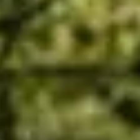
u de regio Grand-Est bij uitstek laat ontdekken.
2 km en 25 km en een wandeling van 10 km;
geven, de vreugde (voor je quadriceps) van het ontvangen;
, alles wat je nodig hebt om in topvorm te zijn.
et bos. En wat het panorama betreft, verveelt u zich geen moment. Ond
-Est! Om de landschappen en sensaties te variëren, nemen de organisat
rachten kunt komen (we maken geen grap over herstel 🧀) en kunt genie