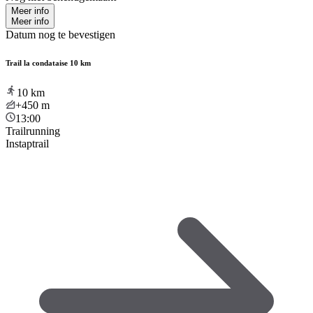
Meer info
Meer info
Datum nog te bevestigen
Trail la condataise 10 km
10
km
+450
m
13:00
Trailrunning
Instaptrail