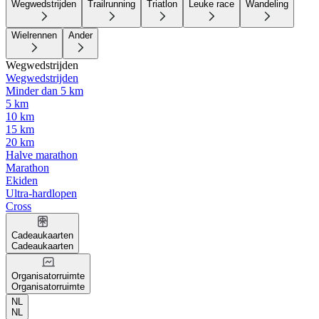
Wegwedstrijden
Trailrunning
Triatlon
Leuke race
Wandeling
Wielrennen
Ander
Wegwedstrijden
Wegwedstrijden
Minder dan 5 km
5 km
10 km
15 km
20 km
Halve marathon
Marathon
Ekiden
Ultra-hardlopen
Cross
Cadeaukaarten
Cadeaukaarten
Organisatorruimte
Organisatorruimte
NL
NL