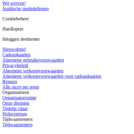
Wij werven!
Juridische mededelingen
Cookiebeheer
Hardlopers
Inloggen deelnemer
Nieuwsbrief
Cadeaukaarten
Algemene gebruiksvoorwaarden
Privacybeleid
Algemene verkoopvoorwaarden
Algemene verkoopvoorwaarden voor cadeaukaarten
Rennen
Alle races per regio
Organisatoren
Organisatorruimte
Onze diensten
Tijdstip citaat
Helpcentrum
Tijdwaarnemers
Tijdwaarnemers