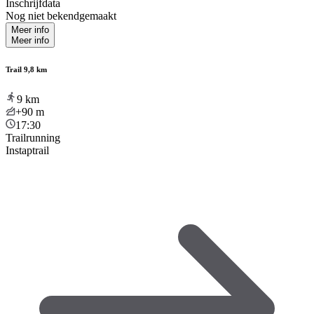
Inschrijfdata
Nog niet bekendgemaakt
Meer info
Meer info
Trail 9,8 km
9
km
+90
m
17:30
Trailrunning
Instaptrail