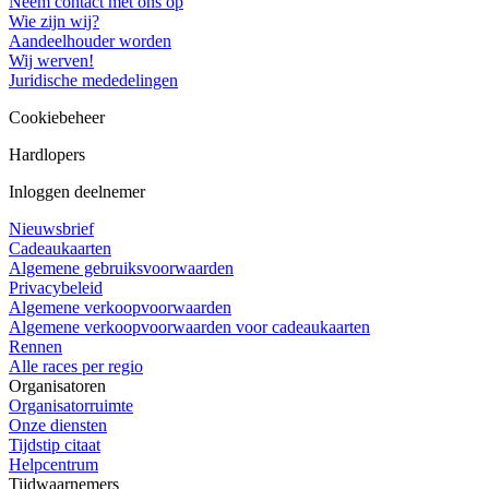
Neem contact met ons op
Wie zijn wij?
Aandeelhouder worden
Wij werven!
Juridische mededelingen
Cookiebeheer
Hardlopers
Inloggen deelnemer
Nieuwsbrief
Cadeaukaarten
Algemene gebruiksvoorwaarden
Privacybeleid
Algemene verkoopvoorwaarden
Algemene verkoopvoorwaarden voor cadeaukaarten
Rennen
Alle races per regio
Organisatoren
Organisatorruimte
Onze diensten
Tijdstip citaat
Helpcentrum
Tijdwaarnemers