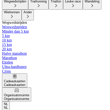
Wegwedstrijden
Trailrunning
Triatlon
Leuke race
Wandeling
Wielrennen
Ander
Wegwedstrijden
Wegwedstrijden
Minder dan 5 km
5 km
10 km
15 km
20 km
Halve marathon
Marathon
Ekiden
Ultra-hardlopen
Cross
Cadeaukaarten
Cadeaukaarten
Organisatorruimte
Organisatorruimte
NL
NL