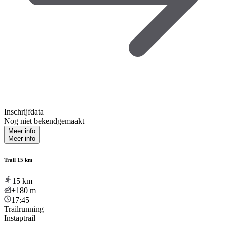
Inschrijfdata
Nog niet bekendgemaakt
Meer info
Meer info
Trail 15 km
15
km
+180
m
17:45
Trailrunning
Instaptrail