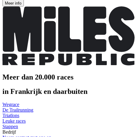
Meer info
Meer dan 20.000 races
in Frankrijk en daarbuiten
Wegrace
De Trailrunning
Triatlons
Leuke races
Stappen
Bedrijf