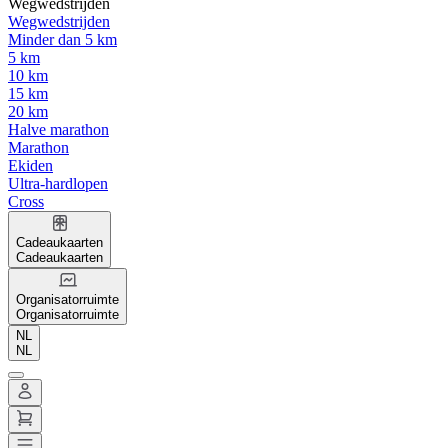
Wegwedstrijden
Wegwedstrijden
Minder dan 5 km
5 km
10 km
15 km
20 km
Halve marathon
Marathon
Ekiden
Ultra-hardlopen
Cross
Cadeaukaarten
Cadeaukaarten
Organisatorruimte
Organisatorruimte
NL
NL