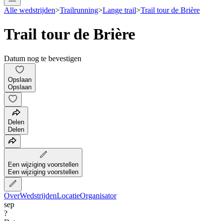
Alle wedstrijden
>
Trailrunning
>
Lange trail
>
Trail tour de Brière
Trail tour de Brière
Datum nog te bevestigen
Opslaan
Opslaan
Delen
Delen
Een wijziging voorstellen
Een wijziging voorstellen
Over
Wedstrijden
Locatie
Organisator
sep
?