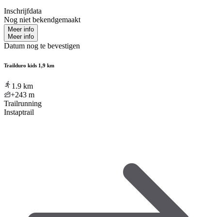
Inschrijfdata
Nog niet bekendgemaakt
Meer info
Meer info
Datum nog te bevestigen
Trailduro kids 1,9 km
1.9
km
+243
m
Trailrunning
Instaptrail