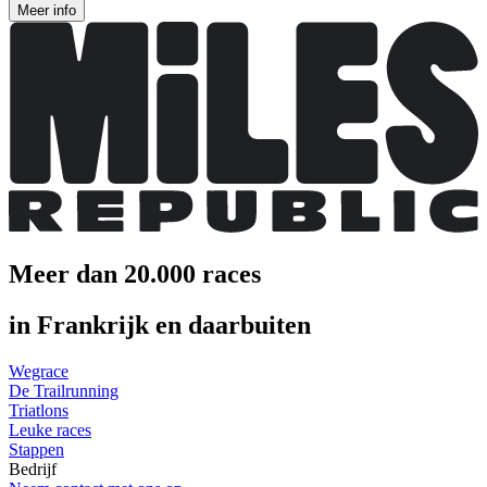
Meer info
Meer dan 20.000 races
in Frankrijk en daarbuiten
Wegrace
De Trailrunning
Triatlons
Leuke races
Stappen
Bedrijf