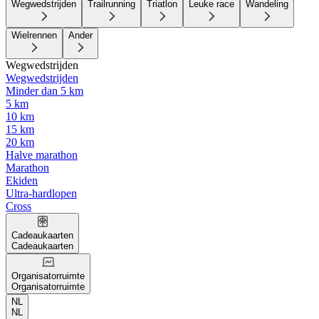
Wegwedstrijden
Trailrunning
Triatlon
Leuke race
Wandeling
Wielrennen
Ander
Wegwedstrijden
Wegwedstrijden
Minder dan 5 km
5 km
10 km
15 km
20 km
Halve marathon
Marathon
Ekiden
Ultra-hardlopen
Cross
Cadeaukaarten
Cadeaukaarten
Organisatorruimte
Organisatorruimte
NL
NL