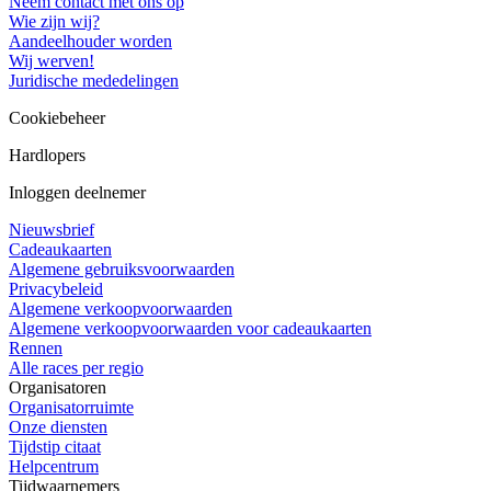
Neem contact met ons op
Wie zijn wij?
Aandeelhouder worden
Wij werven!
Juridische mededelingen
Cookiebeheer
Hardlopers
Inloggen deelnemer
Nieuwsbrief
Cadeaukaarten
Algemene gebruiksvoorwaarden
Privacybeleid
Algemene verkoopvoorwaarden
Algemene verkoopvoorwaarden voor cadeaukaarten
Rennen
Alle races per regio
Organisatoren
Organisatorruimte
Onze diensten
Tijdstip citaat
Helpcentrum
Tijdwaarnemers