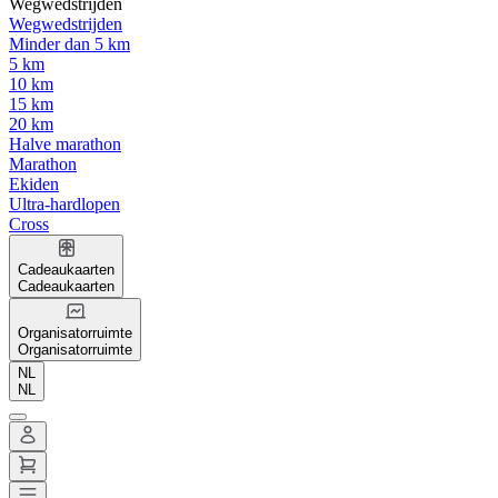
Wegwedstrijden
Wegwedstrijden
Minder dan 5 km
5 km
10 km
15 km
20 km
Halve marathon
Marathon
Ekiden
Ultra-hardlopen
Cross
Cadeaukaarten
Cadeaukaarten
Organisatorruimte
Organisatorruimte
NL
NL