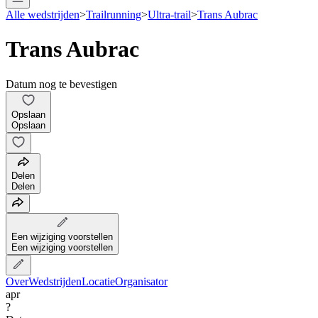
Alle wedstrijden
>
Trailrunning
>
Ultra-trail
>
Trans Aubrac
Trans Aubrac
Datum nog te bevestigen
Opslaan
Opslaan
Delen
Delen
Een wijziging voorstellen
Een wijziging voorstellen
Over
Wedstrijden
Locatie
Organisator
apr
?