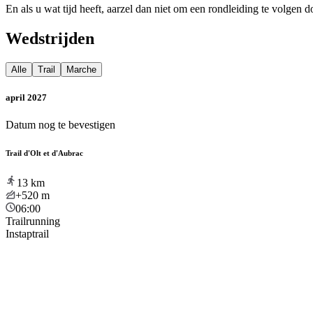
En als u wat tijd heeft, aarzel dan niet om een rondleiding te volgen
Wedstrijden
Alle
Trail
Marche
april 2027
Datum nog te bevestigen
Trail d'Olt et d'Aubrac
13
km
+520
m
06:00
Trailrunning
Instaptrail