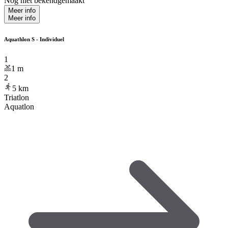
Nog niet bekendgemaakt
Meer info
Meer info
Aquathlon S - Individuel
1
1
m
2
5
km
Triatlon
Aquatlon