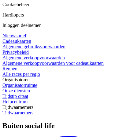
Cookiebeheer
Hardlopers
Inloggen deelnemer
Nieuwsbrief
Cadeaukaarten
Algemene gebruiksvoorwaarden
Privacybeleid
Algemene verkoopvoorwaarden
Algemene verkoopvoorwaarden voor cadeaukaarten
Rennen
Alle races per regio
Organisatoren
Organisatorruimte
Onze diensten
Tijdstip citaat
Helpcentrum
Tijdwaarnemers
Tijdwaarnemers
Buiten social life