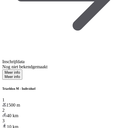
Inschrijfdata
Nog niet bekendgemaakt
Meer info
Meer info
Triathlon M - Individuel
1
1500
m
2
40
km
3
10
km