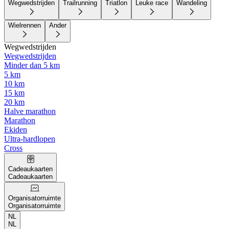
Wegwedstrijden
Trailrunning
Triatlon
Leuke race
Wandeling
Wielrennen
Ander
Wegwedstrijden
Wegwedstrijden
Minder dan 5 km
5 km
10 km
15 km
20 km
Halve marathon
Marathon
Ekiden
Ultra-hardlopen
Cross
Cadeaukaarten
Cadeaukaarten
Organisatorruimte
Organisatorruimte
NL
NL