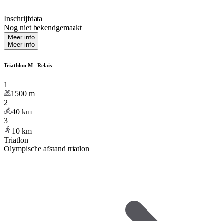
Inschrijfdata
Nog niet bekendgemaakt
Meer info
Meer info
Triathlon M - Relais
1
1500
m
2
40
km
3
10
km
Triatlon
Olympische afstand triatlon