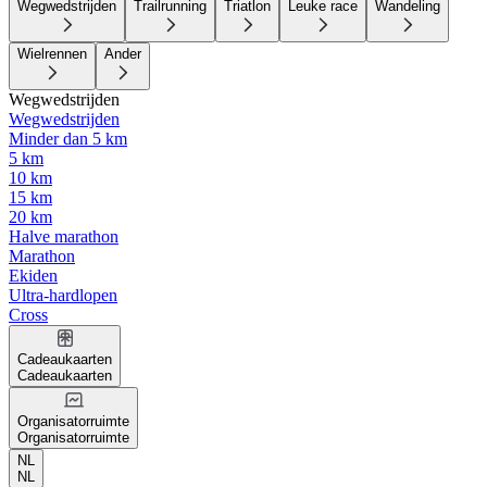
Wegwedstrijden
Trailrunning
Triatlon
Leuke race
Wandeling
Wielrennen
Ander
Wegwedstrijden
Wegwedstrijden
Minder dan 5 km
5 km
10 km
15 km
20 km
Halve marathon
Marathon
Ekiden
Ultra-hardlopen
Cross
Cadeaukaarten
Cadeaukaarten
Organisatorruimte
Organisatorruimte
NL
NL