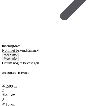
Inschrijfdata
Nog niet bekendgemaakt
Meer info
Meer info
Datum nog te bevestigen
Triathlon M - Individuel
1
1500
m
2
40
km
3
10
km