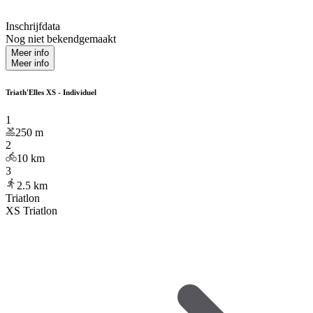
Inschrijfdata
Nog niet bekendgemaakt
Meer info
Meer info
Triath'Elles XS - Individuel
1
250
m
2
10
km
3
2.5
km
Triatlon
XS Triatlon