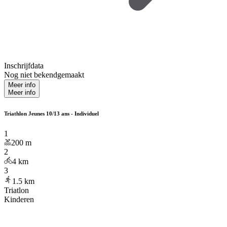
Inschrijfdata
Nog niet bekendgemaakt
Meer info
Meer info
Triathlon Jeunes 10/13 ans - Individuel
1
200
m
2
4
km
3
1.5
km
Triatlon
Kinderen