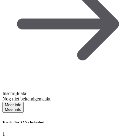
Inschrijfdata
Nog niet bekendgemaakt
Meer info
Meer info
Triath'Elles XXS - Individuel
1