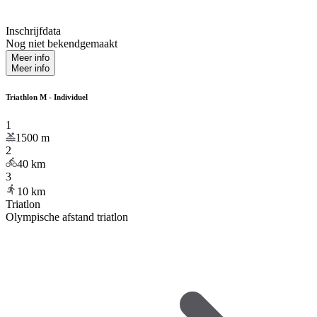
Inschrijfdata
Nog niet bekendgemaakt
Meer info
Meer info
Triathlon M - Individuel
1
1500
m
2
40
km
3
10
km
Triatlon
Olympische afstand triatlon