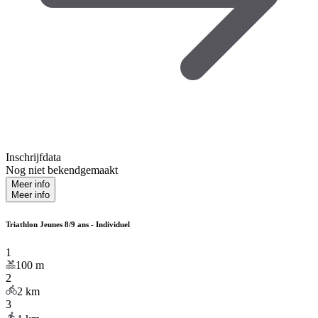
Inschrijfdata
Nog niet bekendgemaakt
Meer info
Meer info
Triathlon Jeunes 8/9 ans - Individuel
1
100
m
2
2
km
3