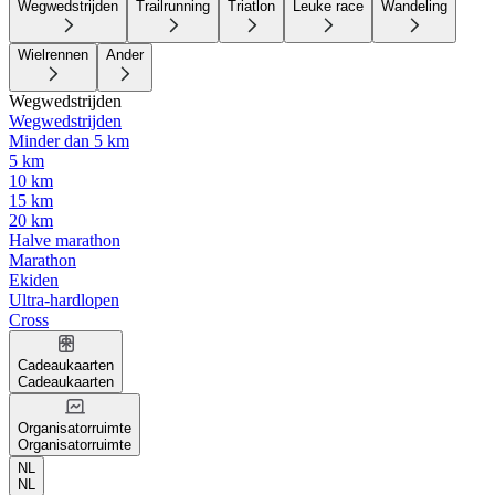
Wegwedstrijden
Trailrunning
Triatlon
Leuke race
Wandeling
Wielrennen
Ander
Wegwedstrijden
Wegwedstrijden
Minder dan 5 km
5 km
10 km
15 km
20 km
Halve marathon
Marathon
Ekiden
Ultra-hardlopen
Cross
Cadeaukaarten
Cadeaukaarten
Organisatorruimte
Organisatorruimte
NL
NL