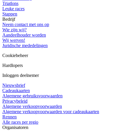
Triatlons
Leuke races
Stappen
Bedrijf
Neem contact met ons op
Wie zijn wij?
Aandeelhouder worden
Wij werven!
Juridische mededelingen
Cookiebeheer
Hardlopers
Inloggen deelnemer
Nieuwsbrief
Cadeaukaarten
Algemene gebruiksvoorwaarden
Privacybeleid
Algemene verkoopvoorwaarden
Algemene verkoopvoorwaarden voor cadeaukaarten
Rennen
Alle races per regio
Organisatoren