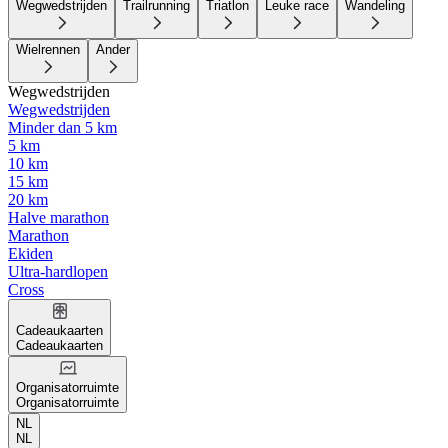
Wegwedstrijden
Trailrunning
Triatlon
Leuke race
Wandeling
Wielrennen
Ander
Wegwedstrijden
Wegwedstrijden
Minder dan 5 km
5 km
10 km
15 km
20 km
Halve marathon
Marathon
Ekiden
Ultra-hardlopen
Cross
Cadeaukaarten
Cadeaukaarten
Organisatorruimte
Organisatorruimte
NL
NL