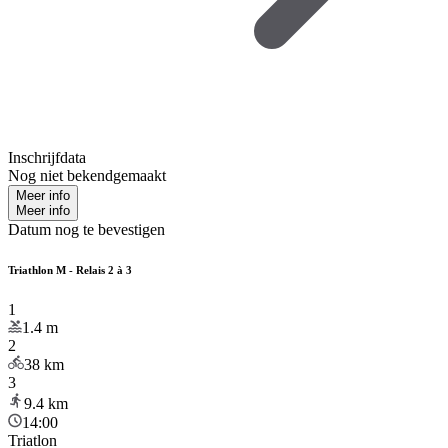
Inschrijfdata
Nog niet bekendgemaakt
Meer info
Meer info
Datum nog te bevestigen
Triathlon M - Relais 2 à 3
1
1.4
m
2
38
km
3
9.4
km
14:00
Triatlon