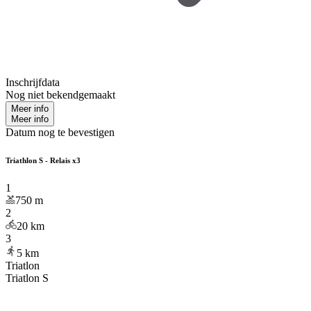
Inschrijfdata
Nog niet bekendgemaakt
Meer info
Meer info
Datum nog te bevestigen
Triathlon S - Relais x3
1
750
m
2
20
km
3
5
km
Triatlon
Triatlon S