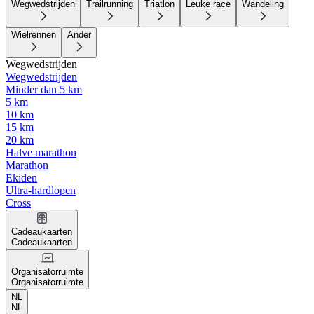
Wegwedstrijden
Trailrunning
Triatlon
Leuke race
Wandeling
Wielrennen
Ander
Wegwedstrijden
Wegwedstrijden
Minder dan 5 km
5 km
10 km
15 km
20 km
Halve marathon
Marathon
Ekiden
Ultra-hardlopen
Cross
Cadeaukaarten
Cadeaukaarten
Organisatorruimte
Organisatorruimte
NL
NL