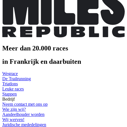
Meer dan 20.000 races
in Frankrijk en daarbuiten
Wegrace
De Trailrunning
Triatlons
Leuke races
Stappen
Bedrijf
Neem contact met ons op
Wie zijn wij?
Aandeelhouder worden
Wij werven!
Juridische mededelingen