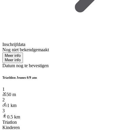
Inschrijfdata
Nog niet bekendgemaakt
Meer info
Meer info
Datum nog te bevestigen
Triathlon Jeunes 6/9 ans
1
50
m
2
1
km
3
0.5
km
Triatlon
Kinderen