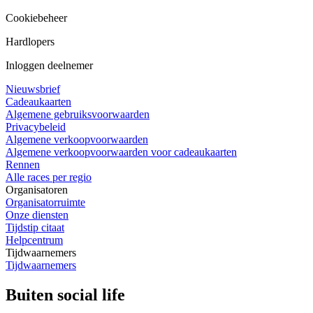
Cookiebeheer
Hardlopers
Inloggen deelnemer
Nieuwsbrief
Cadeaukaarten
Algemene gebruiksvoorwaarden
Privacybeleid
Algemene verkoopvoorwaarden
Algemene verkoopvoorwaarden voor cadeaukaarten
Rennen
Alle races per regio
Organisatoren
Organisatorruimte
Onze diensten
Tijdstip citaat
Helpcentrum
Tijdwaarnemers
Tijdwaarnemers
Buiten social life