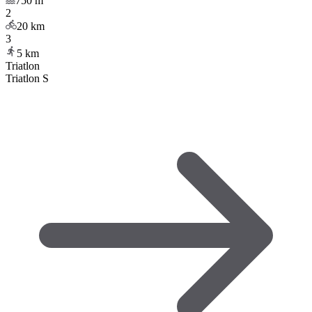
750
m
2
20
km
3
5
km
Triatlon
Triatlon S