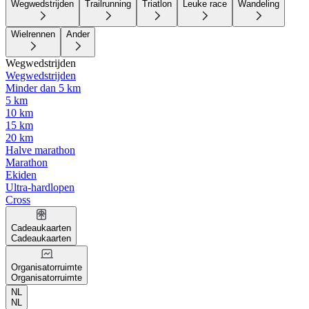
Wegwedstrijden
Trailrunning
Triatlon
Leuke race
Wandeling
Wielrennen
Ander
Wegwedstrijden
Wegwedstrijden
Minder dan 5 km
5 km
10 km
15 km
20 km
Halve marathon
Marathon
Ekiden
Ultra-hardlopen
Cross
Cadeaukaarten
Cadeaukaarten
Organisatorruimte
Organisatorruimte
NL
NL