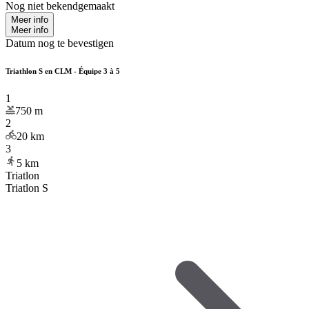
Nog niet bekendgemaakt
Meer info
Meer info
Datum nog te bevestigen
Triathlon S en CLM - Équipe 3 à 5
1
750
m
2
20
km
3
5
km
Triatlon
Triatlon S