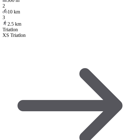
300
m
2
10
km
3
2.5
km
Triatlon
XS Triatlon