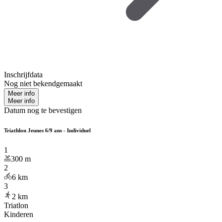
Inschrijfdata
Nog niet bekendgemaakt
Meer info
Meer info
Datum nog te bevestigen
Triathlon Jeunes 6/9 ans - Individuel
1
300
m
2
6
km
3
2
km
Triatlon
Kinderen