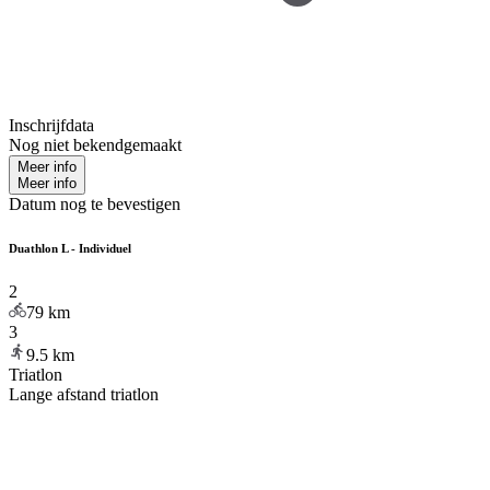
Inschrijfdata
Nog niet bekendgemaakt
Meer info
Meer info
Datum nog te bevestigen
Duathlon L - Individuel
2
79
km
3
9.5
km
Triatlon
Lange afstand triatlon