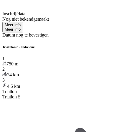
Inschrijfdata
Nog niet bekendgemaakt
Meer info
Meer info
Datum nog te bevestigen
Triathlon S - Individuel
1
750
m
2
24
km
3
4.5
km
Triatlon
Triatlon S