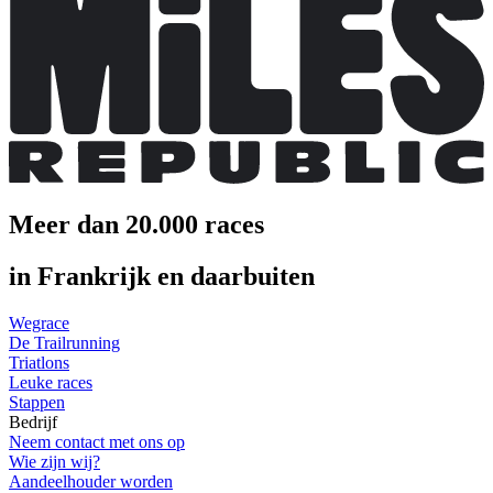
Meer dan 20.000 races
in Frankrijk en daarbuiten
Wegrace
De Trailrunning
Triatlons
Leuke races
Stappen
Bedrijf
Neem contact met ons op
Wie zijn wij?
Aandeelhouder worden