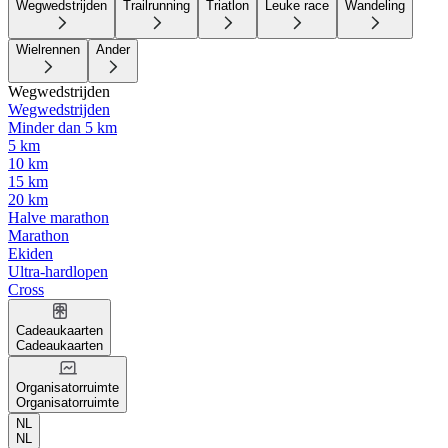
Wegwedstrijden
Trailrunning
Triatlon
Leuke race
Wandeling
Wielrennen
Ander
Wegwedstrijden
Wegwedstrijden
Minder dan 5 km
5 km
10 km
15 km
20 km
Halve marathon
Marathon
Ekiden
Ultra-hardlopen
Cross
Cadeaukaarten
Cadeaukaarten
Organisatorruimte
Organisatorruimte
NL
NL