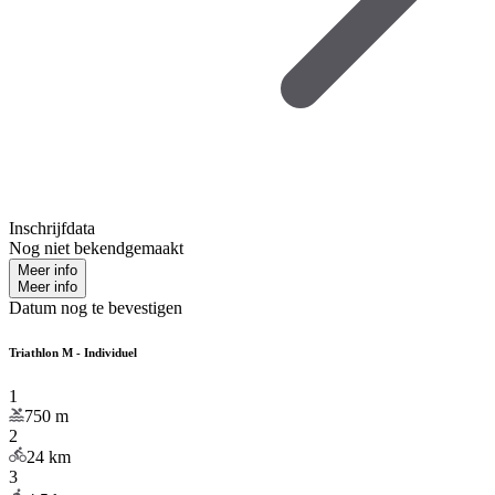
Inschrijfdata
Nog niet bekendgemaakt
Meer info
Meer info
Datum nog te bevestigen
Triathlon M - Individuel
1
750
m
2
24
km
3