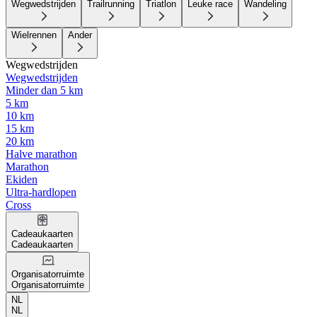
Wegwedstrijden
Trailrunning
Triatlon
Leuke race
Wandeling
Wielrennen
Ander
Wegwedstrijden
Wegwedstrijden
Minder dan 5 km
5 km
10 km
15 km
20 km
Halve marathon
Marathon
Ekiden
Ultra-hardlopen
Cross
Cadeaukaarten
Cadeaukaarten
Organisatorruimte
Organisatorruimte
NL
NL