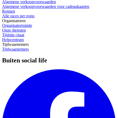
Algemene verkoopvoorwaarden
Algemene verkoopvoorwaarden voor cadeaukaarten
Rennen
Alle races per regio
Organisatoren
Organisatorruimte
Onze diensten
Tijdstip citaat
Helpcentrum
Tijdwaarnemers
Tijdwaarnemers
Buiten social life