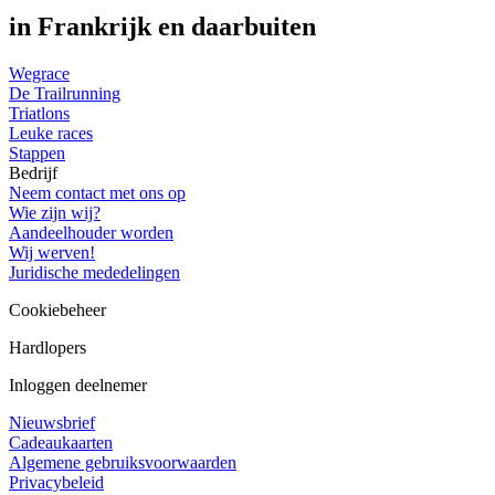
in Frankrijk en daarbuiten
Wegrace
De Trailrunning
Triatlons
Leuke races
Stappen
Bedrijf
Neem contact met ons op
Wie zijn wij?
Aandeelhouder worden
Wij werven!
Juridische mededelingen
Cookiebeheer
Hardlopers
Inloggen deelnemer
Nieuwsbrief
Cadeaukaarten
Algemene gebruiksvoorwaarden
Privacybeleid